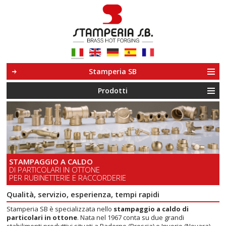
Le tue preferenze relative alla privacy
Informativa sulla raccolta
Stamperia SB
Prodotti
STAMPAGGIO A CALDO
DI PARTICOLARI IN OTTONE
PER RUBINETTERIE E RACCORDERIE
Qualità, servizio, esperienza, tempi rapidi
Stamperia SB è specializzata nello
stampaggio a caldo di
particolari in ottone
. Nata nel 1967 conta su due grandi
stabilimenti produttivi situati a Paderno (Brescia) e Invorio (Novara).