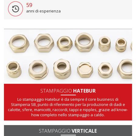
59
anni di esperienza
STAMPAGGIO
HATEBUR
Lo stampaggio Hatebur è da sempre il core business di
Stamperia SB, punto di riferimento per la produzione di dadi e
calotte, sfere, manicotti, raccordi, tappi e nipples, grazie ad know-
how completo nello stampaggio a caldo.
STAMPAGGIO
VERTICALE